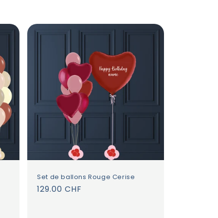
irréprochable. Un service 
attentionné et professionnel 
que je recommande vivement !
Set de ballons Rouge Cerise
Prix
129.00 CHF
habituel