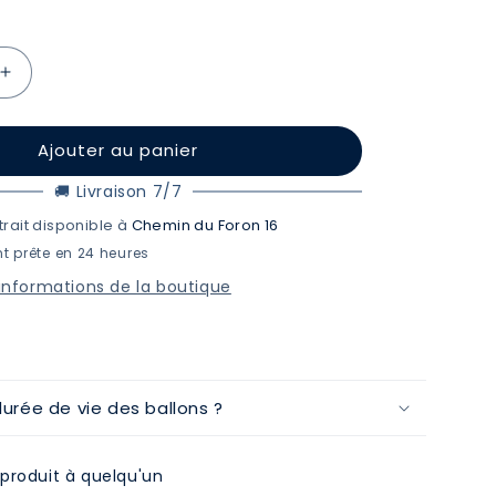
Augmenter
la
quantité
Ajouter au panier
de
24K
🚚 Livraison 7/7
Ballon
py
&quot;Happy
trait disponible à
Chemin du Foron 16
uot;
Birthday&quot;
t prête en 24 heures
à
 informations de la boutique
um
l&#39;hélium
durée de vie des ballons ?
produit à quelqu'un