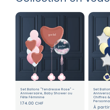
ès 
longte
 des 
viveme
 
 une 
e 
s 
i 
Set Ballons "Tendresse Rose" –
Set Ballo
 de 
Anniversaire, Baby Shower ou
Anniversa
Fête Féminine
Chiffres &
Personna
Prix
174.00 CHF
né 
Prix
À parti
habituel