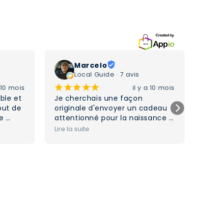
Marcelo
Local Guide · 7 avis
¡
¡
¡
¡
¡
¡
a 10 mois
il y a 10 mois
ble et 
Je cherchais une façon 
Serv
ut de 
originale d'envoyer un cadeau 
l'éc
e 
attentionné pour la naissance 
ravi
aits 
de la petite fille d'une amie à 
Lire la suite
 et le 
Genève. J'ai trouvé cette 
ration 
entreprise via Google et j'ai été 
re de 
vraiment impressionnée par la 
lus 
gentillesse et la disponibilité du 
u'on 
personnel. Ils ont personnalisé 
eçu 
la composition et se sont 
us ne 
occupés de la livraison à 
domicile aux parents avec un 
ci!
professionnalisme 