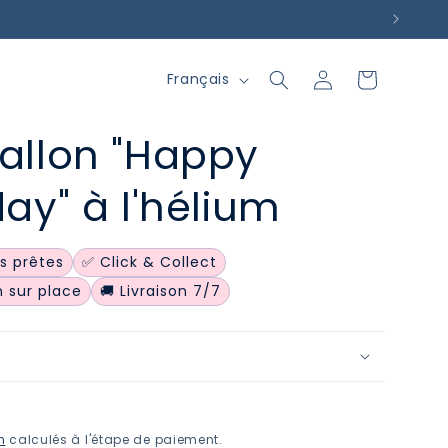
L
Connexion
Panier
Français
a
n
allon "Happy
g
day" à l'hélium
u
e
s prêtes
✅ Click & Collect
on sur place
🚚 Livraison 7/7
n
calculés à l'étape de paiement.