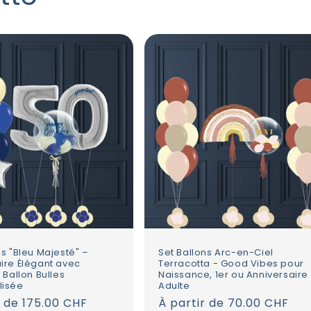
mps ! Je recommande 
nt !!!
ns "Bleu Majesté" –
Set Ballons Arc-en-Ciel
ire Élégant avec
Terracotta - Good Vibes pour
 Ballon Bulles
Naissance, 1er ou Anniversaire
lisée
Adulte
r de 175.00 CHF
Prix
À partir de 70.00 CHF