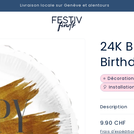
Livraison locale sur Genève et alentours
24K B
Birth
⭐ Décoration
🎈 Installati
Description
Prix
9.90 CHF
habituel
Frais d'expéditio