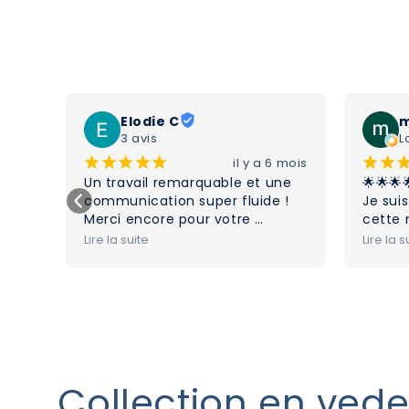
Elodie C
m
3 avis
L
¡
¡
¡
¡
¡
¡
¡
5 mois
il y a 6 mois
e 
Un travail remarquable et une 
🌟🌟🌟
ans 
communication super fluide ! 
Je suis
e 
Merci encore pour votre 
cette 
r 
créativité mais aussi votre 
de bal
Lire la suite
Lire la s
ponctualité lors de la livraison 
🎈 La p
t 
de commande !
incroy
chaleu
plaisir
 à 
chaque
des bo
qualité
est 
magni
Collection en vede
est 
éclatan