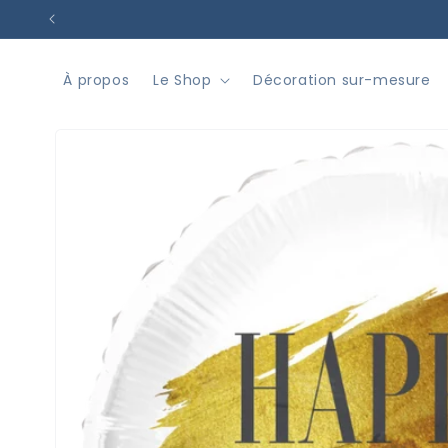
et
passer
au
contenu
À propos
Le Shop
Décoration sur-mesure
Passer aux
informations
produits