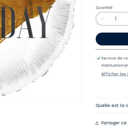
Quantité
Quantité
Réduire
la
quantité
de
24K
Ballon
&quot;Hap
Service de re
Birthday&q
Habituellemen
à
Afficher les
l&#39;héli
Quelle est la 
Partager ce 