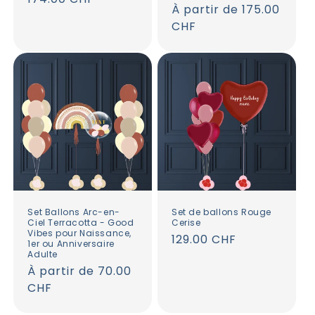
Prix
À partir de 175.00
habituel
habituel
CHF
Set Ballons Arc-en-
Set de ballons Rouge
Ciel Terracotta - Good
Cerise
Vibes pour Naissance,
Prix
129.00 CHF
1er ou Anniversaire
Adulte
habituel
Prix
À partir de 70.00
habituel
CHF