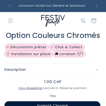
et
 Thônex
passer
Livraison locale sur Genève et alentours
au
contenu
Panier
Passer aux
Option Couleurs Chromés
informations
produits
⭐ Décorations prêtes
✅ Click & Collect
🎈 Installation sur place
🚚 Livraison 7/7
Description
Prix
1.00 CHF
habituel
Frais d'expédition
calculés à l'étape de paiement.
Title
Argenté Chromé