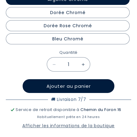
Dorée Chromé
Dorée Rose Chromé
Bleu Chromé
Quantité
Quantité
Réduire
Augmenter
la
la
quantité
quantité
Ajouter au panier
de
de
Option
Option
Couleurs
Couleurs
🚚 Livraison 7/7
Chromés
Chromés
Service de retrait disponible à
Chemin du Foron 16
Habituellement prête en 24 heures
Afficher les informations de la boutique