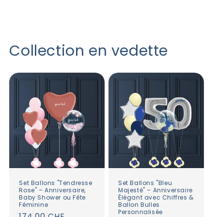
Collection en vedette
Set Ballons "Tendresse
Set Ballons "Bleu
Rose" – Anniversaire,
Majesté" – Anniversaire
Baby Shower ou Fête
Élégant avec Chiffres &
Féminine
Ballon Bulles
Personnalisée
Prix
174.00 CHF