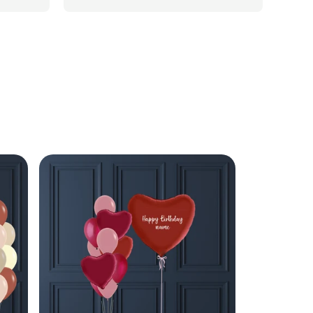
 et le 
Genève. J'ai trouvé cette 
ration 
entreprise via Google et j'ai été 
re de 
vraiment impressionnée par la 
lus 
gentillesse et la disponibilité du 
u'on 
personnel. Ils ont personnalisé 
eçu 
la composition et se sont 
us ne 
occupés de la livraison à 
domicile aux parents avec un 
ci!
professionnalisme 
irréprochable. Un service 
attentionné et professionnel 
que je recommande vivement !