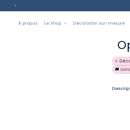
et
passer
au
contenu
À propos
Le Shop
Décoration sur-mesure
Passer
O
inform
produi
⭐ Déco
🚚 Liv
Descrip