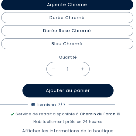
Argenté Chromé
Dorée Chromé
Dorée Rose Chromé
Bleu Chromé
Quantité
Quantité
Réduire
Augmenter
la
la
quantité
quantité
Ajouter au panier
de
de
Option
Option
Couleurs
Couleurs
🚚 Livraison 7/7
Chromés
Chromés
Service de retrait disponible à
Chemin du Foron 16
Habituellement prête en 24 heures
Afficher les informations de la boutique