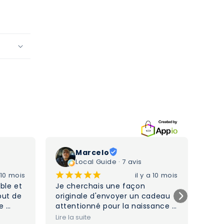
Marcelo
Local Guide · 7 avis
¡
¡
¡
¡
¡
¡
a 10 mois
il y a 10 mois
ble et 
Je cherchais une façon 
Serv
ut de 
originale d'envoyer un cadeau 
l'éc
e 
attentionné pour la naissance 
ravi
aits 
de la petite fille d'une amie à 
Lire la suite