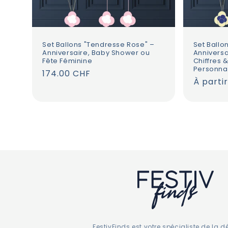
i 
Set Ballons "Tendresse Rose" –
Set Ballo
 de 
Anniversaire, Baby Shower ou
Anniversa
Fête Féminine
Chiffres &
Personna
Prix
174.00 CHF
né 
Prix
À parti
habituel
habitue
 
e 
FestivFinds est votre spécialiste de la 