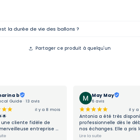
est la durée de vie des ballons ?
Partager ce produit à quelqu'un
arina b
May May
ocal Guide · 13 avis
6 avis
¡
¡
¡
¡
¡
¡
¡
¡
il y a 8 mois
il y 
🌟

Antonia a été très disponi
 une cliente fidèle de 
professionnelle dès le déb
merveilleuse entreprise 
nos échanges. Elle a pris l
lons depuis des années ! 
temps d'écouter nos souh
uite
Lire la suite