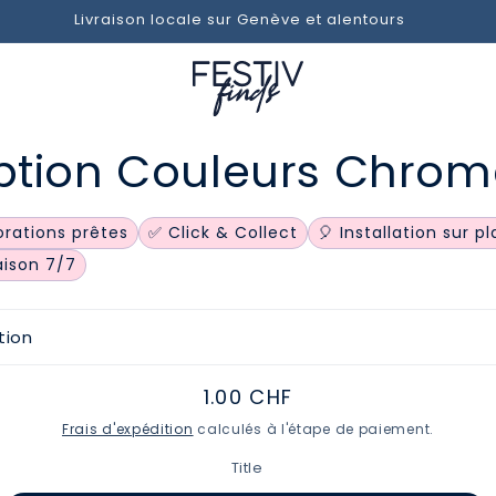
Livraison locale sur Genève et alentours
 aux
ption Couleurs Chrom
ations
ts
rations prêtes
✅ Click & Collect
🎈 Installation sur p
raison 7/7
tion
Prix
1.00 CHF
habituel
Frais d'expédition
calculés à l'étape de paiement.
Title