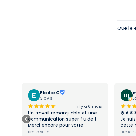
Quelle 
Elodie C
m
3 avis
L
¡
¡
¡
¡
¡
¡
¡
5 mois
il y a 6 mois
e 
Un travail remarquable et une 
🌟🌟🌟
ans 
communication super fluide ! 
Je suis
e 
Merci encore pour votre 
cette 
r 
créativité mais aussi votre 
de bal
Lire la suite
Lire la s