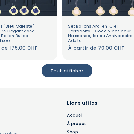
ns "Bleu Majesté" –
Set Ballons Arc-en-Ciel
ire Élégant avec
Terracotta - Good Vibes pour
 Ballon Bulles
Naissance, 1er ou Anniversaire
lisée
Adulte
r de 175.00 CHF
Prix
À partir de 70.00 CHF
l
habituel
Tout afficher
Liens utiles
Accueil
À propos
Shop
décoration