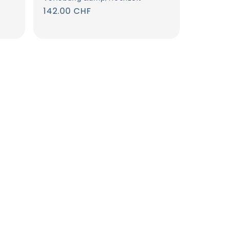
Normaler
142.00 CHF
Preis