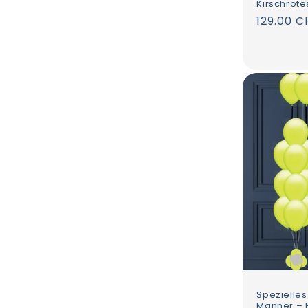
Kirschrote
Normale
129.00 C
Preis
Spezielles
Männer – 