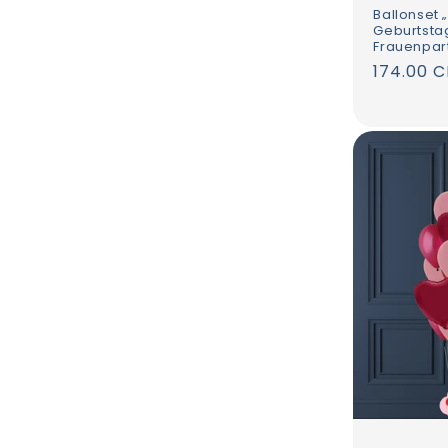
Ballonset 
Geburtsta
Frauenpar
Normale
174.00 
Preis