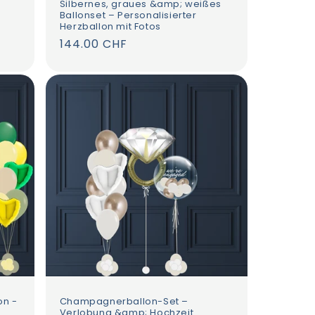
Silbernes, graues &amp; weißes
Ballonset – Personalisierter
Herzballon mit Fotos
Normaler
144.00 CHF
Preis
on -
Champagnerballon-Set –
Verlobung &amp; Hochzeit