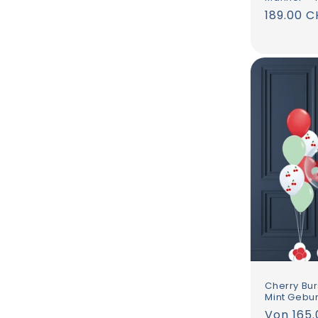
Normale
189.00 C
Preis
Cherry Bur
Mint Gebu
Normale
Von 165